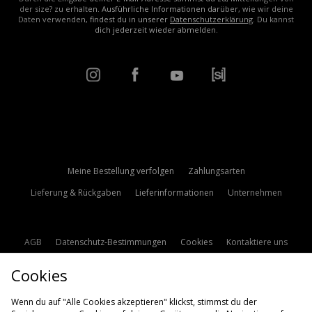
der size? zu erhalten. Ausführliche Informationen darüber, wie wir deine
Daten verwenden, findest du in unserer
Datenschutzerklärung
. Du kannst
dich jederzeit wieder abmelden.
Meine Bestellung verfolgen
Zahlungsarten
Lieferung & Rückgaben
Lieferinformationen
Unternehmen
AGB
Datenschutz-Bestimmungen
Cookies
Kontaktiere uns
Studentenrabatt
Affiliate werden
Cookie Einstellungen
Cookies
Modern Slavery Statement
Wenn du auf "Alle Cookies akzeptieren" klickst, stimmst du der