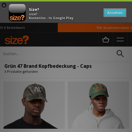
×
Size?
Ansehen
size?
Kostenlos - In Google Play
 € Bestellwert
10% Studentenrabatt mi
Home
Damen
Accessoires
Kopfbedeckung
Verfeinern
Grün 47 Brand Kopfbedeckung - Caps
3 Produkte gefunden