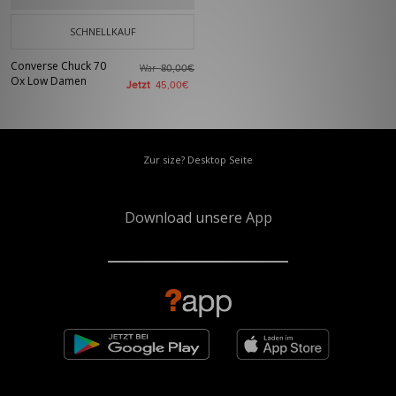
SCHNELLKAUF
Converse Chuck 70
War
80,00€
Ox Low Damen
Jetzt
45,00€
Zur size? Desktop Seite
Download unsere App