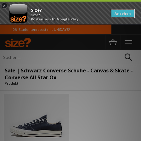
×
Size?
Ansehen
size?
Kostenlos - In Google Play
10% Studentenrabatt mit UNiDAYS*
Home
Damen
Schuhe
Verfeinern
Sale | Schwarz Converse Schuhe - Canvas & Skate -
Converse All Star Ox
Produkt