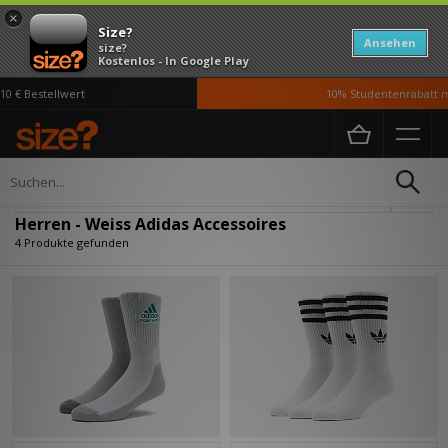
×
Size?
Ansehen
size?
Kostenlos - In Google Play
 € Bestellwert
10% Studentenrabatt mi
Home
Herren
Accessoires
Verfeinern
Herren - Weiss Adidas Accessoires
4 Produkte gefunden