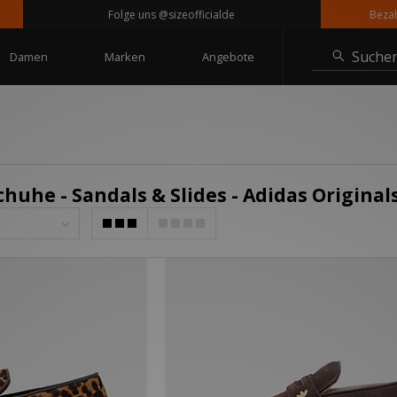
Folge uns @sizeofficialde
Bezahle 
Suche
Damen
Marken
Angebote
huhe - Sandals & Slides - Adidas Original