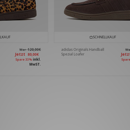
LKAUF
SCHNELLKAUF
120,00€
adidas Originals Handball
War
W
Jetzt
Jet
Spezial Loafer
80,00€
inkl.
Spare 33%
Spar
MwST.