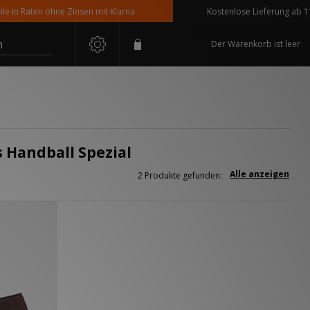
in Raten ohne Zinsen mit Klarna
Kostenlose Lieferung ab 110 
n
Der Warenkorb ist leer
s Handball Spezial
Alle anzeigen
2 Produkte gefunden: