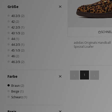
Größe
40 2/3
(2)
42
(2)
42 2/3
(1)
SCHNEL
43 1/3
(2)
44
(1)
adidas Originals Handball
44 2/3
(1)
Spezial Loafer
45 1/3
(2)
46
(2)
46 2/3
(2)
1
Farbe
Braun
(2)
Beige
(1)
Schwarz
(1)
Preis