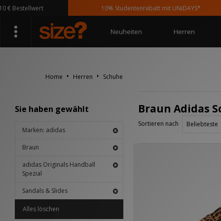
€ Bestellwert
10% Studentenrabatt mit UNiDAYS*
Neuheiten
Herren
Home
Herren
Schuhe
Braun Adidas Sc
Sie haben gewählt
Sortieren nach
Marken: adidas
Braun
adidas Originals Handball
Spezial
Sandals & Slides
Alles löschen