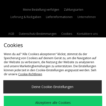
Meine Bestellung verfolgen
Zahlungsarten
Lieferung & Rückgaben
Lieferinformationen
Unternehmen
AGB
Datenschutz-Bestimmungen
Cookies
Kontaktiere uns
Studentenrabatt
Affiliate werden
Cookie Einstellungen
Cookies
Modern Slavery Statement
Wenn du auf "Alle Cookies akzeptieren" klickst, stimmst du der
Speicherung von Cookies auf deinem Gerät zu, um die Navigation auf
der Website zu verbessern, die Nutzung der Website zu analysieren
und unsere Marketingbemühungen zu unterstützen. Die Einstellungen
können jederzeit in den Cookie-Einstellungen angepasst werden. Sieh
dir unsere
Cookie-Richtlinien
Lieferung Nach
Deine Cookie-Einstellungen
Deutschland
Wir akzeptieren die folgenden Zahlungsmethoden
Akzeptiere alle Cookies