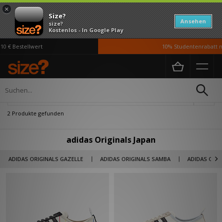
×
Size?
Ansehen
size?
Kostenlos - In Google Play
0 € Bestellwert
10% Studentenrabatt m
Home
Herren
Schuhe
Verfeinern
2 Produkte gefunden
adidas Originals Japan
ADIDAS ORIGINALS GAZELLE
ADIDAS ORIGINALS SAMBA
ADIDAS ORIG