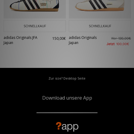
SCHNELLKAUF
SCHNELLKAUF
adidas Originals JFA
adidas Originals
150,00€
War
130,00€
Japan
Japan
Jetzt
100,00€
Zur size? Desktop Seite
Download unsere App