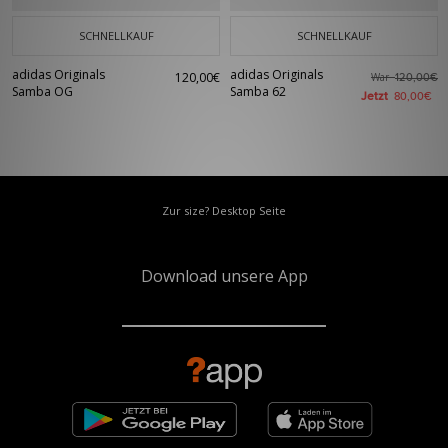
SCHNELLKAUF
SCHNELLKAUF
adidas Originals
adidas Originals
120,00€
War
120,00€
Samba OG
Samba 62
Jetzt
80,00€
Zur size? Desktop Seite
Download unsere App