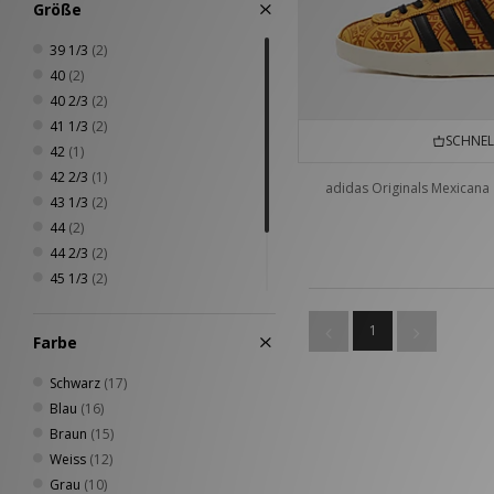
Größe
39 1/3
(2)
40
(2)
40 2/3
(2)
41 1/3
(2)
SCHNEL
42
(1)
42 2/3
(1)
adidas Originals Mexicana
43 1/3
(2)
44
(2)
44 2/3
(2)
45 1/3
(2)
46
(2)
46 2/3
(2)
1
Farbe
47 1/3
(2)
Schwarz
(17)
Blau
(16)
Braun
(15)
Weiss
(12)
Grau
(10)