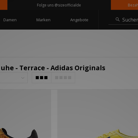
Folge uns @sizeofficialde
Bezahle i
Suche
Damen
Marken
Angebote
uhe - Terrace - Adidas Originals