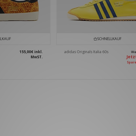
LKAUF
SCHNELLKAUF
155,00€
inkl.
adidas Originals Italia 60s
W
Jet
MwST.
Spar