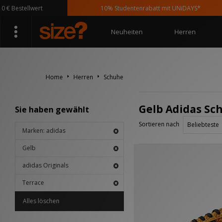
 Bestellwert
10% Studentenrabatt mit UNiDAYS*
Neuheiten
Herren
Home
Herren
Schuhe
Gelb Adidas Sch
Sie haben gewählt
Sortieren nach
Marken: adidas
Gelb
adidas Originals
Terrace
Alles löschen