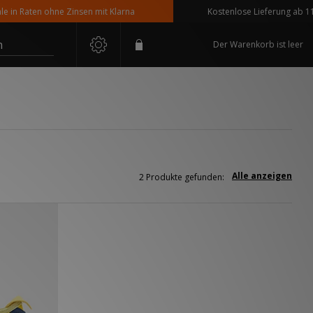
n Raten ohne Zinsen mit Klarna
Kostenlose Lieferung ab 110 €
n
Der Warenkorb ist leer
Alle anzeigen
2 Produkte gefunden: