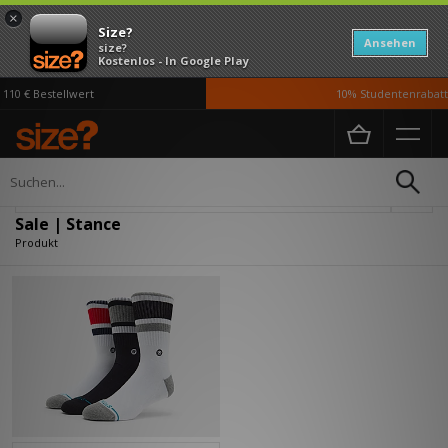
×
Size?
Ansehen
size?
Kostenlos - In Google Play
10 € Bestellwert
10% Studentenrabatt 
Home
Sale | Stance
Verfeinern
Sale | Stance
Produkt