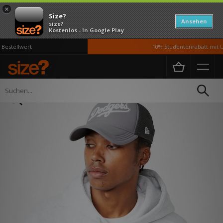
×
Size?
Ansehen
size?
Kostenlos - In Google Play
estellwert
10% Studentenrabatt mit UN
Home
Damen
Accessoires
Kopfbedeckung