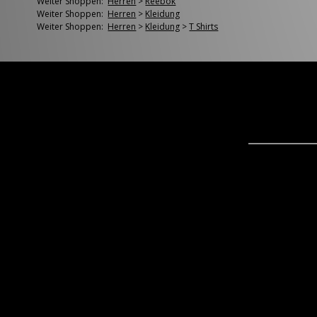
Weiter Shoppen:
Herren
>
Reebok
Weiter Shoppen:
Herren
>
Kleidung
Weiter Shoppen:
Herren
>
Kleidung
>
T Shirts