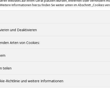
seren Websites auf Ihrem Gerät platziert wurden, entfernen oder verhindern mö
. Weitere Informationen hierzu finden Sie weiter unten im Abschnitt „Cookies ver
vieren und Deaktivieren
enden Arten von Cookies:
tern
n teilen
ie-Richtlinie und weitere Informationen