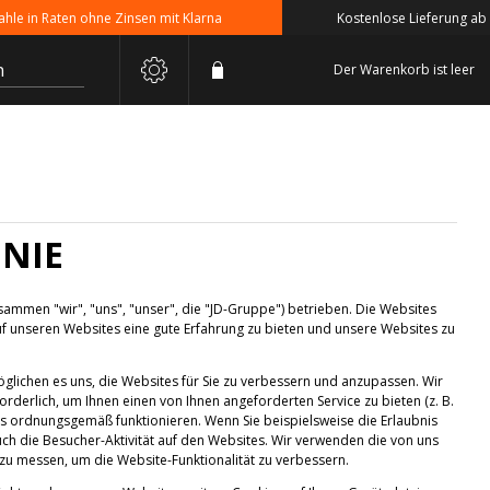
 in Raten ohne Zinsen mit Klarna
Kostenlose Lieferung ab 110
n
Der Warenkorb ist leer
INIE
mmen "wir", "uns", "unser", die "JD-Gruppe") betrieben. Die Websites
uf unseren Websites eine gute Erfahrung zu bieten und unsere Websites zu
glichen es uns, die Websites für Sie zu verbessern und anzupassen. Wir
forderlich, um Ihnen einen von Ihnen angeforderten Service zu bieten (z. B.
es ordnungsgemäß funktionieren. Wenn Sie beispielsweise die Erlaubnis
uch die Besucher-Aktivität auf den Websites. Wir verwenden die von uns
u messen, um die Website-Funktionalität zu verbessern.