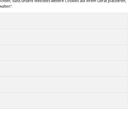
chten, dass unsere Websites weitere Cookies auf Ihrem Gerät platzieren,
walten“.