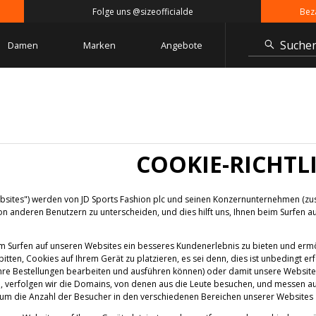
Folge uns @sizeofficialde
Bezahle
Suche
Damen
Marken
Angebote
COOKIE-RICHTL
sites") werden von JD Sports Fashion plc und seinen Konzernunternehmen (zusa
n anderen Benutzern zu unterscheiden, und dies hilft uns, Ihnen beim Surfen a
im Surfen auf unseren Websites ein besseres Kundenerlebnis zu bieten und ermö
itten, Cookies auf Ihrem Gerät zu platzieren, es sei denn, dies ist unbedingt er
 Ihre Bestellungen bearbeiten und ausführen können) oder damit unsere Websit
en, verfolgen wir die Domains, von denen aus die Leute besuchen, und messen a
m die Anzahl der Besucher in den verschiedenen Bereichen unserer Websites z