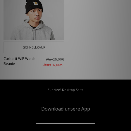
SCHNELLKAUF
Carhartt WIP Watch
War
25,00€
Beanie
Jetzt
17,00€
Zur size? Desktop Seite
Download unsere App