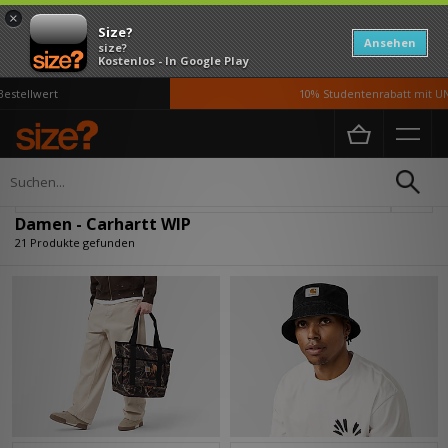
×
Size?
Ansehen
size?
Kostenlos - In Google Play
llwert
10% Studentenrabatt mit UNiDA
Home
Damen
Verfeinern
Damen - Carhartt WIP
21 Produkte gefunden