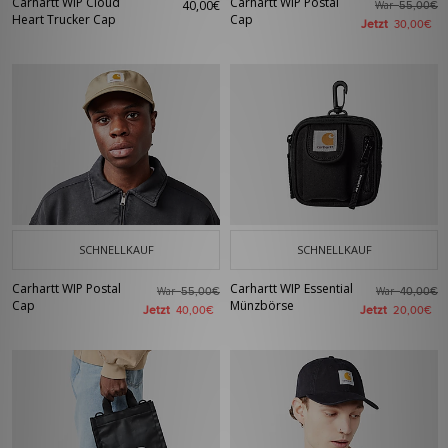
Carhartt WIP Cloud
Carhartt WIP Postal
40,00€
War
55,00€
Heart Trucker Cap
Cap
Jetzt
30,00€
SCHNELLKAUF
SCHNELLKAUF
Carhartt WIP Postal
Carhartt WIP Essential
War
War
55,00€
40,00€
Cap
Münzbörse
Jetzt
Jetzt
40,00€
20,00€