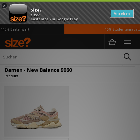
×
Size?
Ansehen
size?
Kostenlos - In Google Play
110 € Bestellwert
10% Studentenrabatt 
Home
Damen
Verfeinern
Damen - New Balance 9060
Produkt