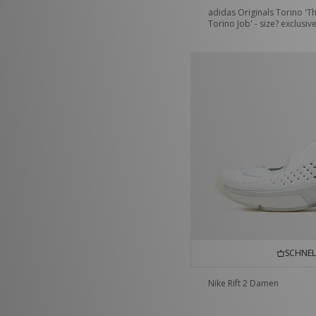
adidas Originals Torino 'T
Torino Job' - size? exclusiv
SCHNEL
Nike Rift 2 Damen