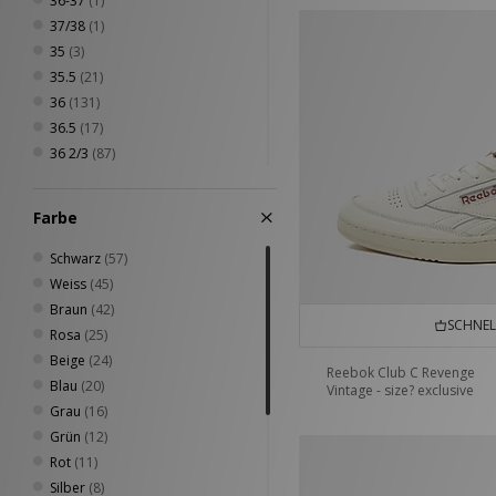
36-37
(1)
UGG
(16)
37/38
(1)
Vans
(2)
35
(3)
35.5
(21)
36
(131)
36.5
(17)
36 2/3
(87)
37
(72)
37 1/3
(85)
Farbe
37.5
(57)
38
(176)
Schwarz
(57)
38.5
(26)
Weiss
(45)
38 2/3
(81)
Braun
(42)
SCHNEL
39
(85)
Rosa
(25)
39 1/3
(93)
Beige
(24)
Reebok Club C Revenge
39.5
(30)
Blau
(20)
Vintage - size? exclusive
40
(136)
Grau
(16)
40.5
(31)
Grün
(12)
40 2/3
(40)
Rot
(11)
41
(13)
Silber
(8)