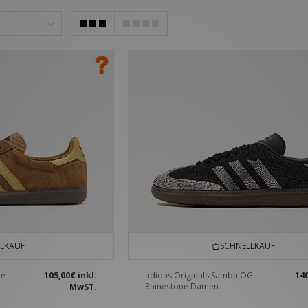
LKAUF
SCHNELLKAUF
he
105,00€
inkl.
adidas Originals Samba OG
14
e
Rhinestone Damen
MwST.