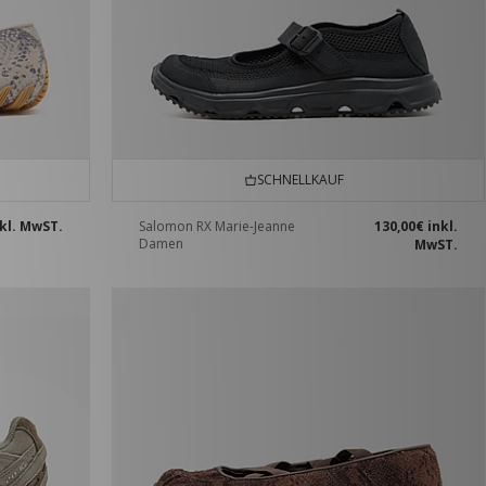
SCHNELLKAUF
kl. MwST.
Salomon RX Marie-Jeanne
130,00€
inkl.
Damen
MwST.