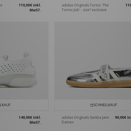
he
110,00€
inkl.
adidas Originals Torino 'The
11
e
Torino Job' - size? exclusive
MwST.
LKAUF
SCHNELLKAUF
140,00€
inkl.
adidas Originals Samba Jane
90,00€
in
Damen
MwST.