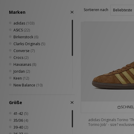
Sortieren nach
Marken
adidas
(103)
ASICS
(22)
Birkenstock
(6)
Clarks Originals
(5)
Converse
(7)
Crocs
(2)
Havaianas
(8)
Jordan
(2)
Keen
(12)
New Balance
(10)
Nike
(30)
PUMA
(16)
Größe
Reebok
(8)
SCHNEL
Salomon
(13)
41-42
(5)
Saucony
(5)
adidas Originals Torino 'T
35/36
(4)
Torino Job' - size? exclusiv
Scarpa
(1)
39-40
(2)
Timberland
(2)