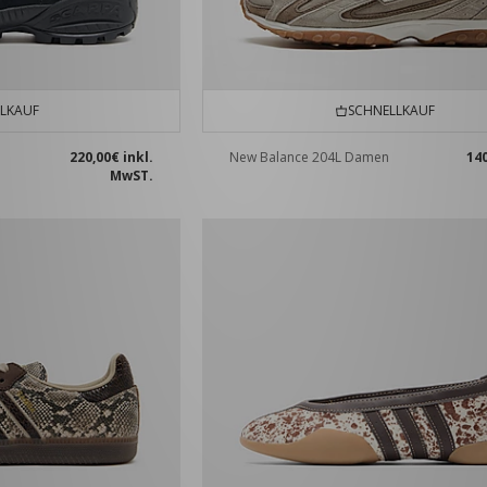
LKAUF
SCHNELLKAUF
220,00€
inkl.
New Balance 204L Damen
14
MwST.