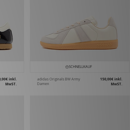
SCHNELLKAUF
0,00€
inkl.
adidas Originals BW Army
150,00€
inkl.
Damen
MwST.
MwST.