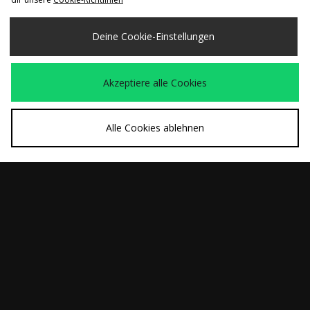
Carhartt WIP Cloud
VISIT Tizzano Cap
40,00€
55,00€
Heart Trucker Cap
Deine Cookie-Einstellungen
Akzeptiere alle Cookies
Alle Cookies ablehnen
SCHNELLKAUF
SCHNELLKAUF
New Era MLB Linen
New Era Chicago
38,00€
32,00€
New York Yankees
Bulls 9FORTY A-
9TWENTY Cap
Frame Cap