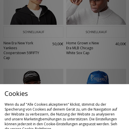
SCHNELLKAUF
SCHNELLKAUF
New Era New York
Home Grown x New
50,00€
40,00€
Yankees
Era MLB Chicago
Cooperstown 59FIFTY
White Sox Cap
Cap
Cookies
Wenn du auf "Alle Cookies akzeptieren" klickst, stimmst du der
Speicherung von Cookies auf deinem Gerät zu, um die Navigation auf
der Website zu verbessern, die Nutzung der Website zu analysieren
und unsere Marketingbemühungen zu unterstützen. Die Einstellungen
SCHNELLKAUF
SCHNELLKAUF
können jederzeit in den Cookie-Einstellungen angepasst werden. Sieh
dir unsere
Cookie-Richtlinien