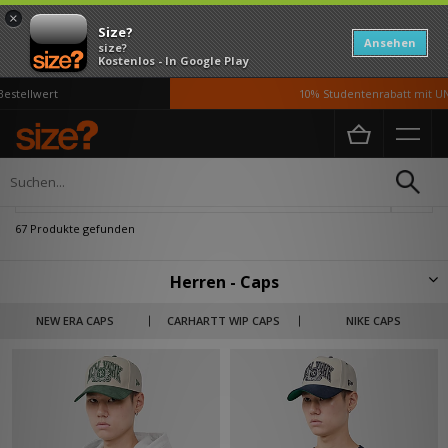
×
Size?
Ansehen
size?
Kostenlos - In Google Play
ert
10% Studentenrabatt mit UNiDAYS*
Home
Herren
Accessoires
Caps
Verfeinern
67 Produkte gefunden
Herren - Caps
Ein zeitloses Accessoire, die Baseball Cap wurde erstmals in den 1950er
NEW ERA CAPS
CARHARTT WIP CAPS
NIKE CAPS
Jahren von New Era Gründer Ehrhardt Koch eingeführt. Entdecke die
neuesten size? Styles, inklusive Snapbacks, fitted Caps und 5 Panels.