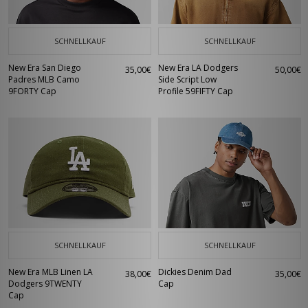
SCHNELLKAUF
SCHNELLKAUF
New Era San Diego
New Era LA Dodgers
35,00€
50,00€
Padres MLB Camo
Side Script Low
9FORTY Cap
Profile 59FIFTY Cap
SCHNELLKAUF
SCHNELLKAUF
New Era MLB Linen LA
Dickies Denim Dad
38,00€
35,00€
Dodgers 9TWENTY
Cap
Cap