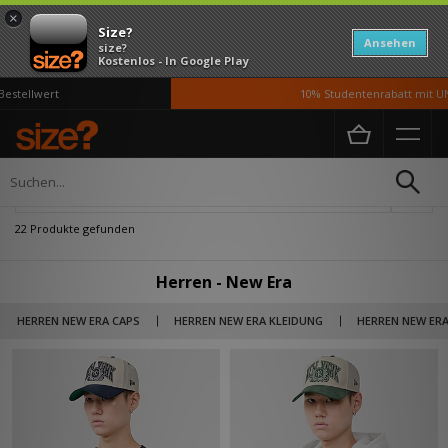
×
Size?
Ansehen
size?
Kostenlos - In Google Play
llwert
10% Studentenrabatt mit UNiDA
Home
Herren
Verfeinern
22 Produkte gefunden
Herren - New Era
HERREN NEW ERA CAPS
HERREN NEW ERA KLEIDUNG
HERREN NEW ERA