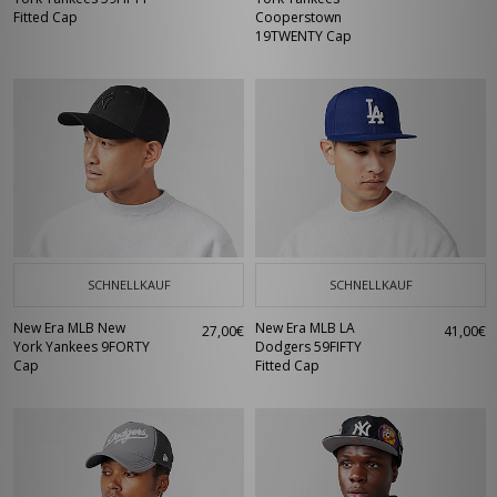
Fitted Cap
Cooperstown
19TWENTY Cap
SCHNELLKAUF
SCHNELLKAUF
New Era MLB New
New Era MLB LA
27,00€
41,00€
York Yankees 9FORTY
Dodgers 59FIFTY
Cap
Fitted Cap