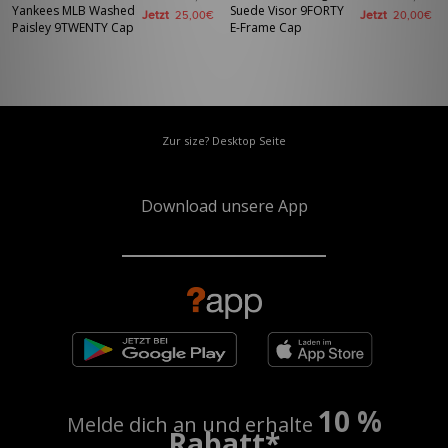
Yankees MLB Washed
Suede Visor 9FORTY
Jetzt
Jetzt
25,00€
20,00€
Paisley 9TWENTY Cap
E-Frame Cap
Zur size? Desktop Seite
Download unsere App
10 %
Melde dich an und erhalte
Rabatt*