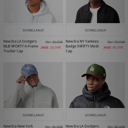
SCHNELLKAUF
SCHNELLKAUF
New Era LA Dodgers
New Era NY Yankees
War
War
33,00€
70,00€
MLB 9FORTY A-Frame
Badge 59FIFTY Mesh
Jetzt
Jetzt
20,00€
45,00€
Trucker Cap
Cap
SCHNELLKAUF
SCHNELLKAUF
New Era New York
New Era LA Dodgers
War
War
40,00€
35,00€