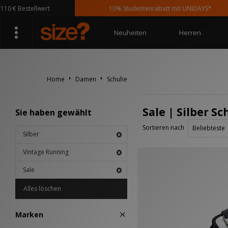
 € Bestellwert
10% Studentenrabatt mit UNiDAYS*
Neuheiten
Herren
Home
Damen
Schuhe
Sale | Silber S
Sie haben gewählt
Sortieren nach
Silber
Vintage Running
Sale
Alles löschen
Marken