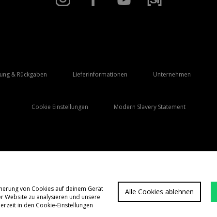
rung & Rückgaben
Lieferinformationen
Unternehmen
Cookie Einstellungen
Modern Slavery Statement
Lieferung Nach
Deutschland
icherung von Cookies auf deinem Gerät
Alle Cookies ablehnen
er Website zu analysieren und unsere
FAQs
Allgemeine G
rzeit in den Cookie-Einstellungen