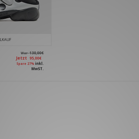
LKAUF
130,00€
War
Jetzt
95,00€
inkl.
Spare 27%
MwST.