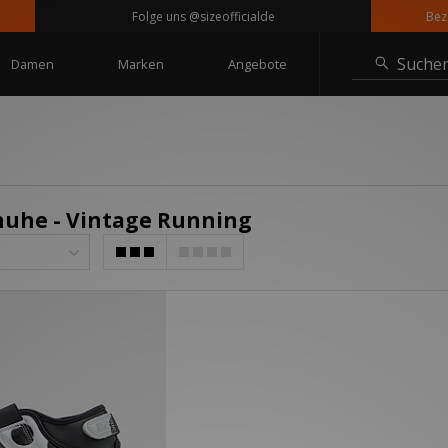
Folge uns @sizeofficialde
Bezahle
Suche
Damen
Marken
Angebote
chuhe - Vintage Running