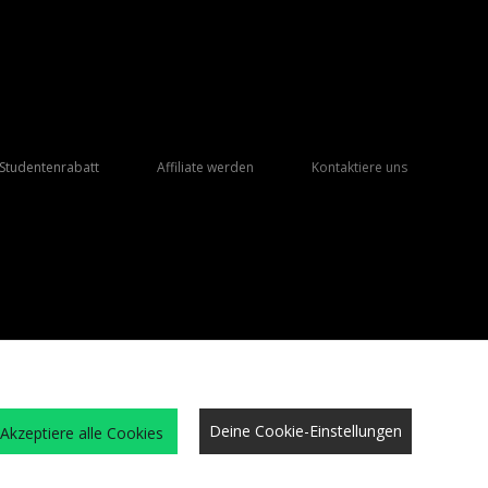
Studentenrabatt
Affiliate werden
Kontaktiere uns
Deine Cookie-Einstellungen
Akzeptiere alle Cookies
eschäftsbedingungen
Cookies
Karriere
Website-Sicherheit
Datenschutz