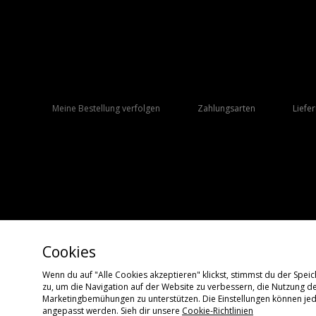
Meine Bestellung verfolgen
Zahlungsarten
Liefe
Cookies
Wenn du auf "Alle Cookies akzeptieren" klickst, stimmst du der Spe
zu, um die Navigation auf der Website zu verbessern, die Nutzung d
Copyright © 2026 size? Alle Rechte vorbehalten.
Marketingbemühungen zu unterstützen. Die Einstellungen können jede
angepasst werden. Sieh dir unsere
Cookie-Richtlinien