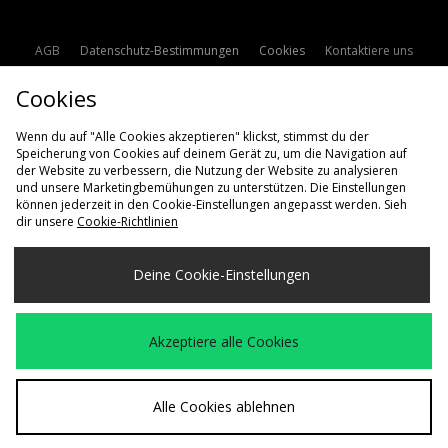
AGB
Datenschutz-Bestimmungen
Cookies
Kontaktiere uns
Studentenrabatt
Affiliate werden
Cookie Einstellungen
Cookies
Modern Slavery Statement
Wenn du auf "Alle Cookies akzeptieren" klickst, stimmst du der
Speicherung von Cookies auf deinem Gerät zu, um die Navigation auf
der Website zu verbessern, die Nutzung der Website zu analysieren
und unsere Marketingbemühungen zu unterstützen. Die Einstellungen
können jederzeit in den Cookie-Einstellungen angepasst werden. Sieh
dir unsere
Cookie-Richtlinien
Lieferung Nach
Deine Cookie-Einstellungen
Deutschland
Wir akzeptieren die folgenden Zahlungsmethoden
Akzeptiere alle Cookies
Besuchen Sie unsere Unternehmens-Website auf
www.jdplc.com
Alle Cookies ablehnen
Copyright © 2026 size? Alle Rechte vorbehalten.