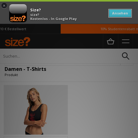
×
Size?
Ansehen
size?
Kostenlos - In Google Play
0 € Bestellwert
10% Studentenrabatt mi
Home
Damen
Kleidung
T-Shirts
Verfeinern
Damen - T-Shirts
Produkt