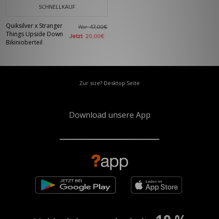
SCHNELLKAUF
Quiksilver x Stranger
War
47,00€
Things Upside Down
Jetzt
20,00€
Bikinioberteil
Zur size? Desktop Seite
Download unsere App