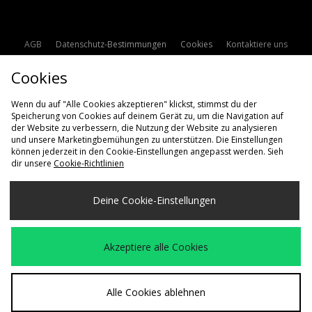
AGB
Datenschutz-Bestimmungen
Cookies
Kontaktiere uns
Studentenrabatt
Affiliate werden
Cookie Einstellungen
Cookies
Modern Slavery Statement
Wenn du auf "Alle Cookies akzeptieren" klickst, stimmst du der
Speicherung von Cookies auf deinem Gerät zu, um die Navigation auf
der Website zu verbessern, die Nutzung der Website zu analysieren
und unsere Marketingbemühungen zu unterstützen. Die Einstellungen
können jederzeit in den Cookie-Einstellungen angepasst werden. Sieh
dir unsere
Cookie-Richtlinien
Lieferung Nach
Deine Cookie-Einstellungen
Deutschland
Wir akzeptieren die folgenden Zahlungsmethoden
Akzeptiere alle Cookies
Besuchen Sie unsere Unternehmens-Website auf
www.jdplc.com
Alle Cookies ablehnen
Copyright © 2026 size? Alle Rechte vorbehalten.