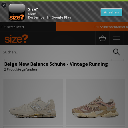
×
Size?
Ansehen
size?
Kostenlos - In Google Play
 € Bestellwert
10% Studentenrabatt mi
Home
Damen
Schuhe
Verfeinern
Beige New Balance Schuhe - Vintage Running
2 Produkte gefunden