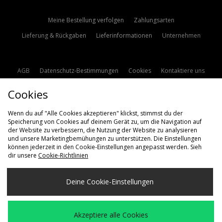
Meine Bestellung verfolgen
Zahlungsarten
Lieferung & Rückgaben
Lieferinformationen
Unternehmen
AGB
Datenschutz-Bestimmungen
Cookies
Kontaktiere uns
Studentenrabatt
Affiliate werden
Cookie Einstellungen
Cookies
Modern Slavery Statement
Wenn du auf "Alle Cookies akzeptieren" klickst, stimmst du der
Speicherung von Cookies auf deinem Gerät zu, um die Navigation auf
der Website zu verbessern, die Nutzung der Website zu analysieren
und unsere Marketingbemühungen zu unterstützen. Die Einstellungen
können jederzeit in den Cookie-Einstellungen angepasst werden. Sieh
dir unsere
Cookie-Richtlinien
Lieferung Nach
Deine Cookie-Einstellungen
Deutschland
Wir akzeptieren die folgenden Zahlungsmethoden
Akzeptiere alle Cookies