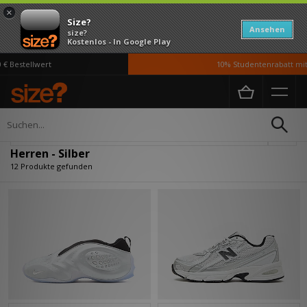
×
Size?
Ansehen
size?
Kostenlos - In Google Play
Bestellwert
10% Studentenrabatt mit 
Home
Herren
Verfeinern
Herren - Silber
12 Produkte gefunden