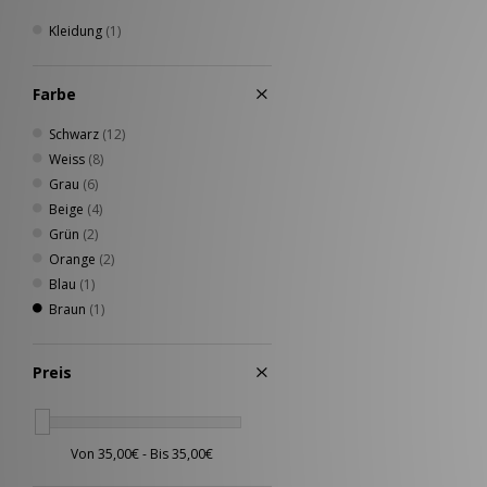
Oakley
(5)
Kleidung
(1)
Paraboot
(1)
PUMA
(5)
Farbe
Reebok
(4)
Rockport
(5)
Schwarz
(12)
Salomon
(4)
Weiss
(8)
Sergio Tacchini
(1)
Grau
(6)
The North Face
(1)
Beige
(4)
Timberland
(5)
Grün
(2)
UGG
(2)
Orange
(2)
Umbro
(1)
Blau
(1)
Vans
(4)
Braun
(1)
Preis