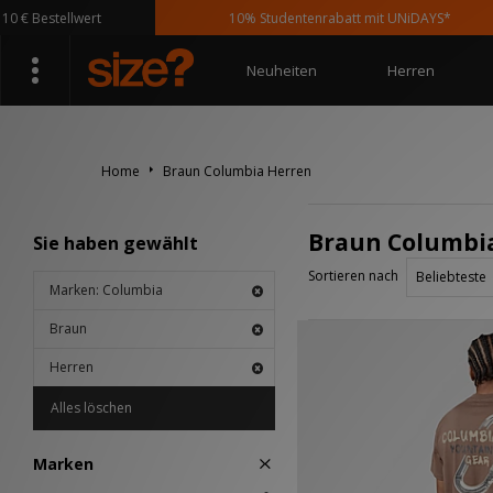
€ Bestellwert
10% Studentenrabatt mit UNiDAYS*
Neuheiten
Herren
Home
Braun Columbia Herren
Braun Columbi
Sie haben gewählt
Sortieren nach
Marken: Columbia
Braun
Herren
Alles löschen
Marken