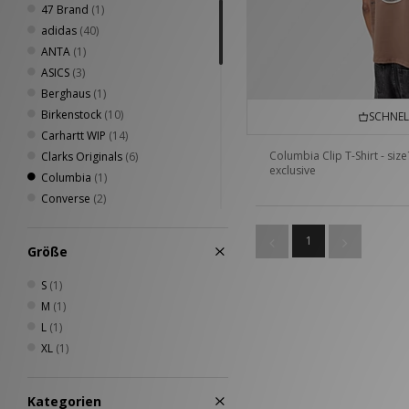
47 Brand
(1)
adidas
(40)
ANTA
(1)
ASICS
(3)
Berghaus
(1)
Birkenstock
(10)
SCHNEL
Carhartt WIP
(14)
Columbia Clip T-Shirt - size
Clarks Originals
(6)
exclusive
Columbia
(1)
Converse
(2)
Dickies
(4)
Fred Perry
(4)
1
Größe
Havaianas
(1)
Home Grown
(9)
S
(1)
Jason Markk
(3)
M
(1)
Keen
(4)
L
(1)
New Balance
(8)
XL
(1)
New Era
(1)
Nike
(16)
Kategorien
Novesta
(1)