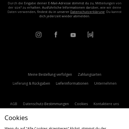
Durch die Eingabe deiner E-Mail-Adresse stimmst du zu, Mitteilungen von
der size? zu erhalten. Ausführliche Informationen darüber, wie wir deine
Daten verwenden, findest du in unserer
Datenschutzerklärung
. Du kannst
dich jederzeit wieder abmelden.
Meine Bestellung verfolgen
Zahlungsarten
Lieferung & Rückgaben
Lieferinformationen
Unternehmen
AGB
Datenschutz-Bestimmungen
Cookies
Kontaktiere uns
Studentenrabatt
Affiliate werden
Cookie Einstellungen
Cookies
Modern Slavery Statement
Wenn du auf "Alle Cookies akzeptieren" klickst, stimmst du der