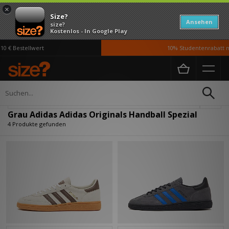
×
Size?
Ansehen
size?
Kostenlos - In Google Play
0 € Bestellwert
10% Studentenrabatt mi
Home
Grau Adidas Adidas Originals Handball Spezial
Verfeinern
Grau Adidas Adidas Originals Handball Spezial
4 Produkte gefunden