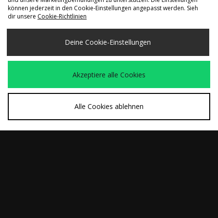
SCHNELLKAUF
SCHNELLKAUF
können jederzeit in den Cookie-Einstellungen angepasst werden. Sieh
dir unsere
Cookie-Richtlinien
adidas Originals
adidas Originals
155,00€
120,00€
Mexicana
Samba OG Damen
Deine Cookie-Einstellungen
Akzeptiere alle Cookies
Alle Cookies ablehnen
SCHNELLKAUF
SCHNELLKAUF
adidas Originals Billie
adidas Originals
110,00€
150,00€
Jean King
Munich 93 Knit
Trainingsjacke