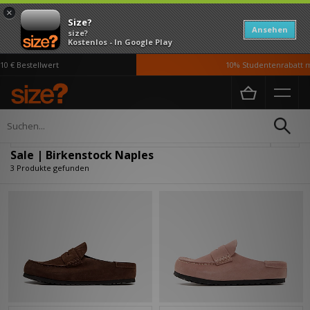
×
Size?
Ansehen
size?
Kostenlos - In Google Play
 € Bestellwert
10% Studentenrabatt mi
Home
Sale | Birkenstock Naples
Verfeinern
Sale | Birkenstock Naples
3 Produkte gefunden