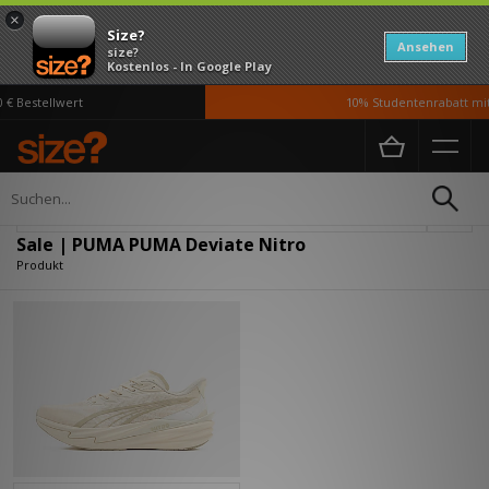
×
Size?
Ansehen
size?
Kostenlos - In Google Play
€ Bestellwert
10% Studentenrabatt mit
Home
Sale | PUMA PUMA Deviate Nitro
Verfeinern
Sale | PUMA PUMA Deviate Nitro
Produkt