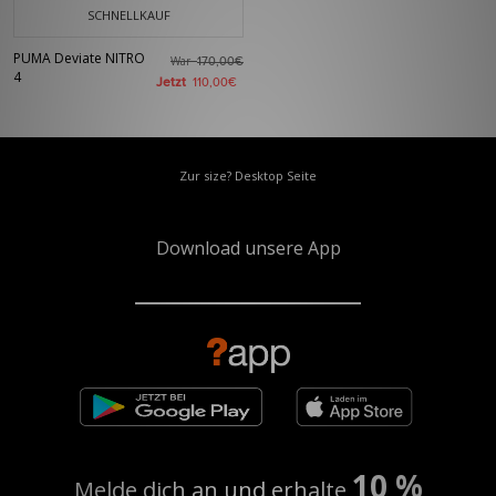
SCHNELLKAUF
PUMA Deviate NITRO
War
170,00€
4
Jetzt
110,00€
Zur size? Desktop Seite
Download unsere App
10 %
Melde dich an und erhalte