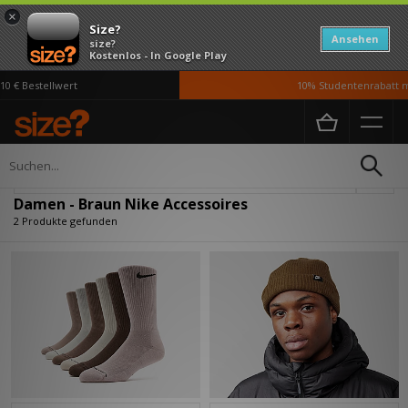
×
Size?
Ansehen
size?
Kostenlos - In Google Play
 € Bestellwert
10% Studentenrabatt mi
Home
Damen
Accessoires
Verfeinern
Damen - Braun Nike Accessoires
2 Produkte gefunden