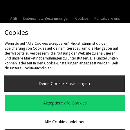
AGB
Datenschutz-Bestimmungen
Cookies
Kontaktiere uns
Studentenrabatt
Affiliate werden
Cookie Einstellungen
Cookies
Modern Slavery Statement
Wenn du auf "Alle Cookies akzeptieren" klickst, stimmst du der
Speicherung von Cookies auf deinem Gerät zu, um die Navigation auf
der Website zu verbessern, die Nutzung der Website zu analysieren
und unsere Marketingbemühungen zu unterstützen. Die Einstellungen
können jederzeit in den Cookie-Einstellungen angepasst werden. Sieh
dir unsere
Cookie-Richtlinien
Lieferung Nach
Deine Cookie-Einstellungen
Deutschland
Wir akzeptieren die folgenden Zahlungsmethoden
Akzeptiere alle Cookies
Besuchen Sie unsere Unternehmens-Website auf
www.jdplc.com
Alle Cookies ablehnen
Copyright © 2026 size? Alle Rechte vorbehalten.