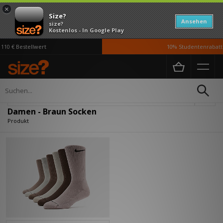
×
Size?
Ansehen
size?
Kostenlos - In Google Play
10 € Bestellwert
10% Studentenrabatt 
Home
Damen
Accessoires
Socken
Verfeinern
Damen - Braun Socken
Produkt