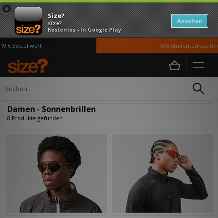
×
Size?
Ansehen
size?
Kostenlos - In Google Play
 € Bestellwert
10% Studentenrabatt mi
Home
Damen
Accessoires
Sonnenbrillen
Verfeinern
Damen - Sonnenbrillen
8 Produkte gefunden