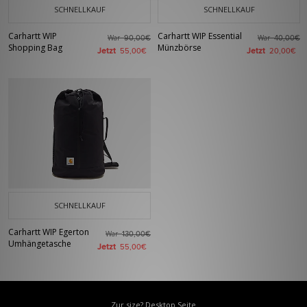
SCHNELLKAUF
SCHNELLKAUF
Carhartt WIP
Carhartt WIP Essential
War
War
90,00€
40,00€
Shopping Bag
Münzbörse
Jetzt
Jetzt
55,00€
20,00€
SCHNELLKAUF
Carhartt WIP Egerton
War
130,00€
Umhängetasche
Jetzt
55,00€
Zur size? Desktop Seite