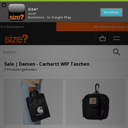
×
Size?
Ansehen
size?
Kostenlos - In Google Play
0 € Bestellwert
10% Studentenrabatt mi
Home
Damen
Accessoires
Taschen
Verfeinern
Sale | Damen - Carhartt WIP Taschen
3 Produkte gefunden