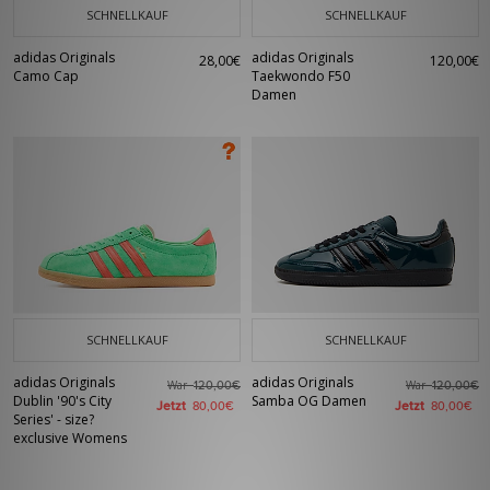
SCHNELLKAUF
SCHNELLKAUF
adidas Originals
adidas Originals
28,00€
120,00€
Camo Cap
Taekwondo F50
Damen
SCHNELLKAUF
SCHNELLKAUF
adidas Originals
adidas Originals
War
War
120,00€
120,00€
Dublin '90's City
Samba OG Damen
Jetzt
Jetzt
80,00€
80,00€
Series' - size?
exclusive Womens