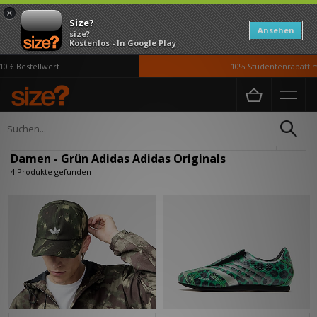
×
Size?
Ansehen
size?
Kostenlos - In Google Play
 € Bestellwert
10% Studentenrabatt mi
Home
Damen
Verfeinern
Damen - Grün Adidas Adidas Originals
4 Produkte gefunden