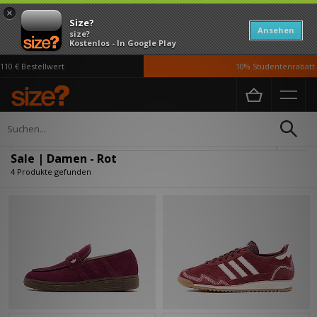
×
Size?
Ansehen
size?
Kostenlos - In Google Play
10 € Bestellwert
10% Studentenrabatt m
Home
Damen
Verfeinern
Sale | Damen - Rot
4 Produkte gefunden