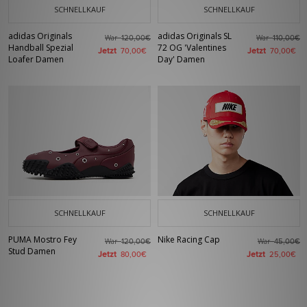
SCHNELLKAUF
SCHNELLKAUF
adidas Originals
adidas Originals SL
War
War
120,00€
110,00€
Handball Spezial
72 OG 'Valentines
Jetzt
Jetzt
70,00€
70,00€
Loafer Damen
Day' Damen
SCHNELLKAUF
SCHNELLKAUF
PUMA Mostro Fey
Nike Racing Cap
War
War
120,00€
45,00€
Stud Damen
Jetzt
Jetzt
80,00€
25,00€