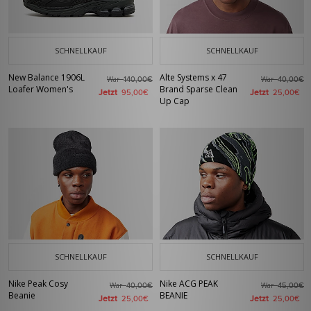
SCHNELLKAUF
SCHNELLKAUF
New Balance 1906L
Alte Systems x 47
War
War
140,00€
40,00€
Loafer Women's
Brand Sparse Clean
Jetzt
Jetzt
95,00€
25,00€
Up Cap
SCHNELLKAUF
SCHNELLKAUF
Nike Peak Cosy
Nike ACG PEAK
War
War
40,00€
45,00€
Beanie
BEANIE
Jetzt
Jetzt
25,00€
25,00€