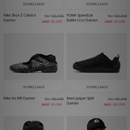
SCHNELLKAUF
SCHNELLKAUF
Nike Shox Z Calistra
PUMA Speedcat
War
War
130,00€
100,00€
Damen
Ballet Croc Damen
Jetzt
Jetzt
85,00€
65,00€
SCHNELLKAUF
SCHNELLKAUF
Nike Air Rift Damen
Keen Jasper Split
War
War
130,00€
140,00€
Damen
Jetzt
Jetzt
90,00€
105,00€