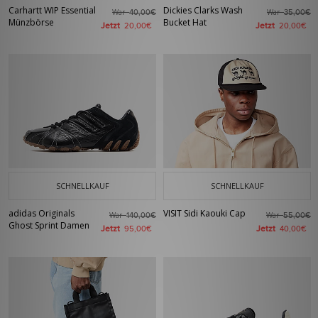
Carhartt WIP Essential
Dickies Clarks Wash
War
War
40,00€
35,00€
Münzbörse
Bucket Hat
Jetzt
Jetzt
20,00€
20,00€
SCHNELLKAUF
SCHNELLKAUF
adidas Originals
VISIT Sidi Kaouki Cap
War
War
140,00€
55,00€
Ghost Sprint Damen
Jetzt
Jetzt
95,00€
40,00€