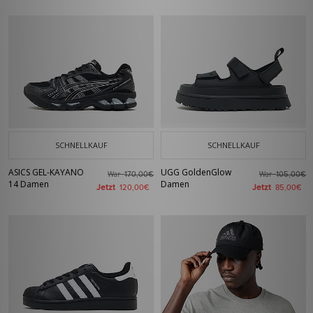
SCHNELLKAUF
SCHNELLKAUF
ASICS GEL-KAYANO
UGG GoldenGlow
War
War
170,00€
105,00€
14 Damen
Damen
Jetzt
Jetzt
120,00€
85,00€