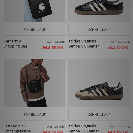
SCHNELLKAUF
SCHNELLKAUF
Carhartt WIP
adidas Originals
War
War
90,00€
130,00€
Shopping Bag
Samba OG Damen
Jetzt
Jetzt
55,00€
90,00€
SCHNELLKAUF
SCHNELLKAUF
Eastpak Mini-
adidas Originals
War
War
30,00€
120,00€
Umhängetasche
Samba OG Damen
Jetzt
Jetzt
20,00€
80,00€