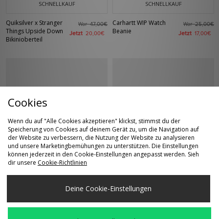
SCHNELLKAUF
SCHNELLKAUF
Quiksilver x Stranger
Carhartt WIP Watch
War
War
47,00€
25,00€
Things Upside Down
Beanie
Jetzt
Jetzt
20,00€
17,00€
Bikinioberteil
Cookies
Wenn du auf "Alle Cookies akzeptieren" klickst, stimmst du der
Speicherung von Cookies auf deinem Gerät zu, um die Navigation auf
der Website zu verbessern, die Nutzung der Website zu analysieren
und unsere Marketingbemühungen zu unterstützen. Die Einstellungen
SCHNELLKAUF
SCHNELLKAUF
können jederzeit in den Cookie-Einstellungen angepasst werden. Sieh
dir unsere
Cookie-Richtlinien
Crocs Classic Clog
Converse Chuck 70
War
War
50,00€
80,00€
Damen
Ox Low Damen
Jetzt
Jetzt
35,00€
45,00€
Deine Cookie-Einstellungen