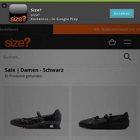
×
Size?
Ansehen
size?
Kostenlos - In Google Play
lwert
10% Studentenrabatt mit UNiDAY
Home
Damen
Verfeinern
Sale | Damen - Schwarz
32 Produkte gefunden