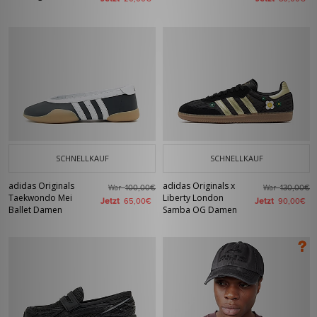
SCHNELLKAUF
SCHNELLKAUF
adidas Originals
adidas Originals x
War
War
100,00€
130,00€
Taekwondo Mei
Liberty London
Jetzt
Jetzt
65,00€
90,00€
Ballet Damen
Samba OG Damen