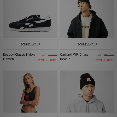
SCHNELLKAUF
SCHNELLKAUF
Reebok Classic Nylon
Carhartt WIP Chase
War
War
77,00€
25,00€
Damen
Beanie
Jetzt
Jetzt
25,00€
18,00€