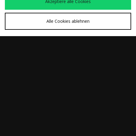
Akzeptiere alle Cookies
Zur size? Desktop Seite
Alle Cookies ablehnen
Download unsere App
10 %
Melde dich an und erhalte
Rabatt*