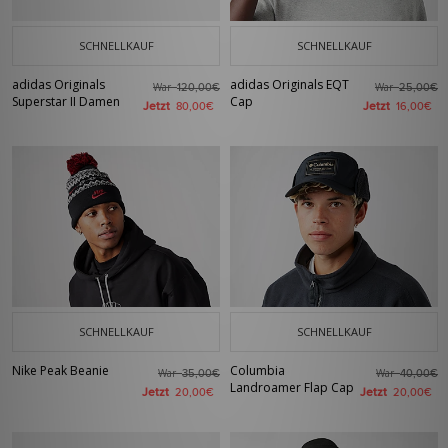
SCHNELLKAUF
SCHNELLKAUF
adidas Originals
adidas Originals EQT
War
War
120,00€
25,00€
Superstar II Damen
Cap
Jetzt
Jetzt
80,00€
16,00€
SCHNELLKAUF
SCHNELLKAUF
Nike Peak Beanie
Columbia
War
War
35,00€
40,00€
Landroamer Flap Cap
Jetzt
Jetzt
20,00€
20,00€