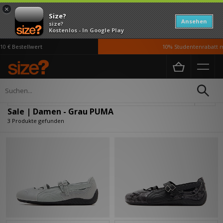
×
Size?
Ansehen
size?
Kostenlos - In Google Play
0 € Bestellwert
10% Studentenrabatt mi
Home
Damen
Verfeinern
Sale | Damen - Grau PUMA
3 Produkte gefunden