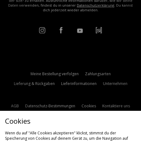
der size? zu erhalten. Ausführliche Informationen darüber, wie wir deine
Daten verwenden, findest du in unserer
Datenschutzerklärung
. Du kannst
dich jederzeit wieder abmelden.
Meine Bestellung verfolgen
Zahlungsarten
Lieferung & Rückgaben
Lieferinformationen
Unternehmen
AGB
Datenschutz-Bestimmungen
Cookies
Kontaktiere uns
Studentenrabatt
Affiliate werden
Cookie Einstellungen
Cookies
Modern Slavery Statement
Wenn du auf "Alle Cookies akzeptieren" klickst, stimmst du der
Speicherung von Cookies auf deinem Gerät zu, um die Navigation auf