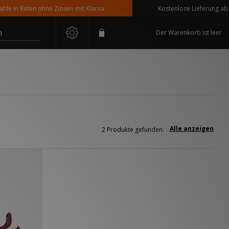
 in Raten ohne Zinsen mit Klarna
Kostenlose Lieferung ab 110
n
Der Warenkorb ist leer
Alle anzeigen
2 Produkte gefunden: