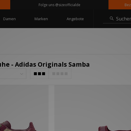
Folge uns @sizeofficialde
Bezahle
Suche
Damen
Marken
Angebote
uhe - Adidas Originals Samba