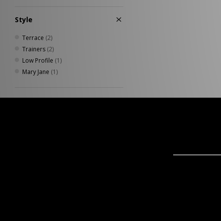
Style
Terrace
(2)
Trainers
(2)
Low Profile
(1)
Mary Jane
(1)