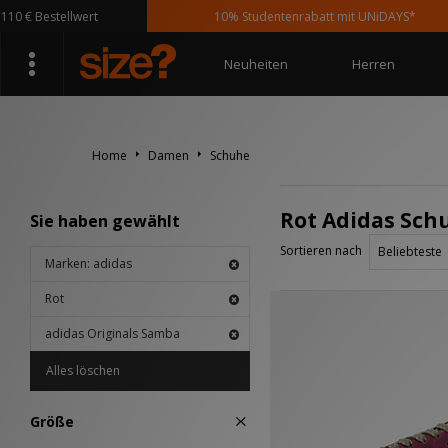
 € Bestellwert
10% Studentenrabatt mit UNiDAYS*
Neuheiten
Herren
Home
Damen
Schuhe
Rot Adidas Sch
Sie haben gewählt
Sortieren nach
Marken: adidas
Rot
adidas Originals Samba
Alles löschen
Größe