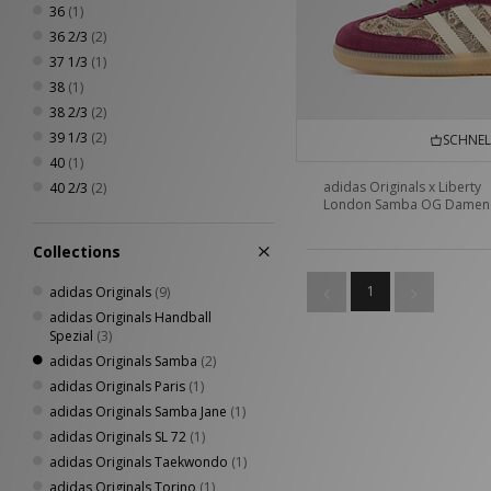
36
(1)
36 2/3
(2)
37 1/3
(1)
38
(1)
38 2/3
(2)
39 1/3
(2)
SCHNEL
40
(1)
adidas Originals x Liberty
40 2/3
(2)
London Samba OG Damen
Collections
1
adidas Originals
(9)
adidas Originals Handball
Spezial
(3)
adidas Originals Samba
(2)
adidas Originals Paris
(1)
adidas Originals Samba Jane
(1)
adidas Originals SL 72
(1)
adidas Originals Taekwondo
(1)
adidas Originals Torino
(1)