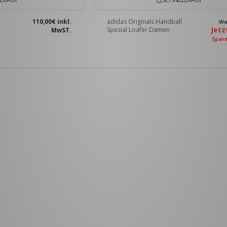
110,00€
inkl.
adidas Originals Handball
W
Jet
Spezial Loafer Damen
MwST.
Spar