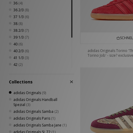
36
(4)
36 2/3
(8)
37 1/3
(6)
38
(8)
38 2/3
(7)
39 1/3
(7)
SCHNEL
40
(6)
adidas Originals Torino 'T
40 2/3
(6)
Torino Job' - size? exclusiv
41 1/3
(3)
42
(2)
42 2/3
(1)
43 1/3
(1)
Collections
44
(1)
44 2/3
(1)
adidas Originals
(9)
45 1/3
(1)
adidas Originals Handball
Spezial
(3)
46
(1)
adidas Originals Samba
(2)
46 2/3
(1)
adidas Originals Paris
(1)
47 1/3
(1)
adidas Originals Samba Jane
(1)
adidas Originals SL 72
(1)