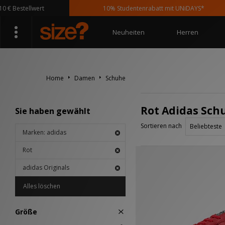
estellwert
10% Studentenrabatt mit UNiDAYS*
Neuheiten
Herren
Home
Damen
Schuhe
Rot Adidas Schu
Sie haben gewählt
Sortieren nach
Marken: adidas
Rot
adidas Originals
Alles löschen
Größe