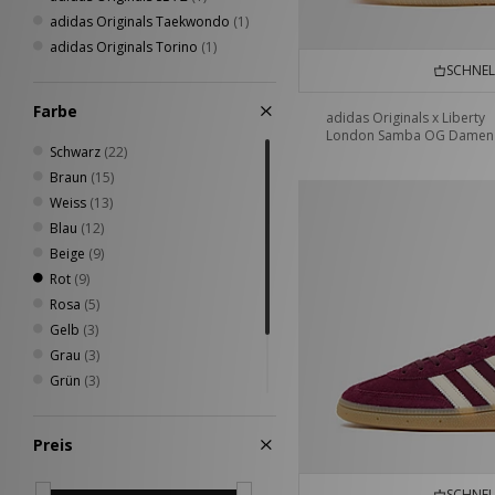
adidas Originals Taekwondo
(1)
adidas Originals Torino
(1)
SCHNEL
Farbe
adidas Originals x Liberty
London Samba OG Damen
Schwarz
(22)
Braun
(15)
Weiss
(13)
Blau
(12)
Beige
(9)
Rot
(9)
Rosa
(5)
Gelb
(3)
Grau
(3)
Grün
(3)
Silber
(3)
Cremefarben
(2)
Preis
Gold
(1)
SCHNEL