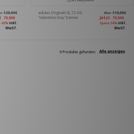
120,00€
adidas Originals SL 72 OG
110,00€
ar
War
zt
Jetzt
'Valentines Day' Damen
70,00€
70,00€
inkl.
inkl.
e 42%
Spare 36%
MwST.
MwST.
Alle anzeigen
9 Produkte gefunden: