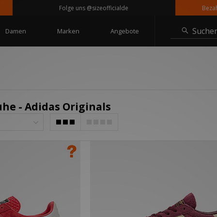
Folge uns @sizeofficialde
Bezahle in
Suche
Damen
Marken
Angebote
he - Adidas Originals