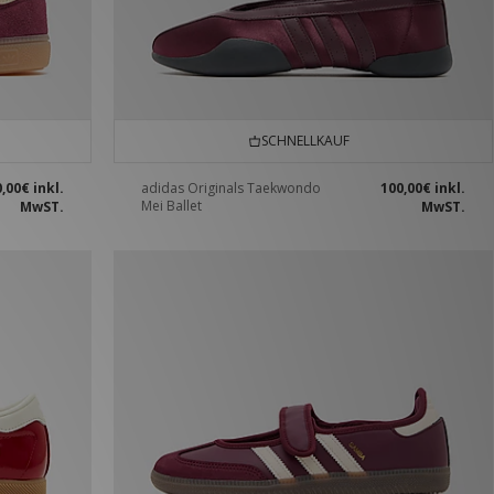
SCHNELLKAUF
0,00€
inkl.
adidas Originals Taekwondo
100,00€
inkl.
Mei Ballet
MwST.
MwST.