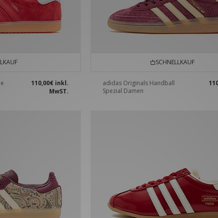
LKAUF
SCHNELLKAUF
he
110,00€
inkl.
adidas Originals Handball
11
e
Spezial Damen
MwST.