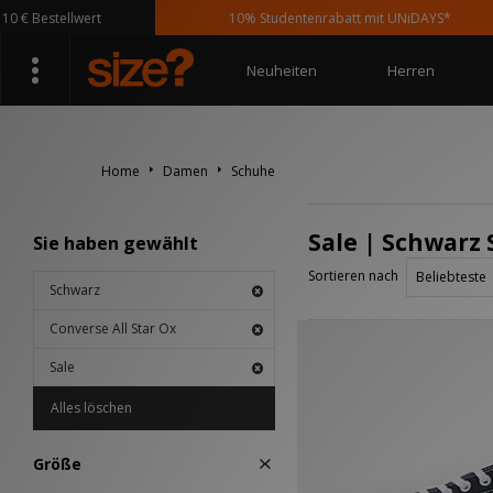
€ Bestellwert
10% Studentenrabatt mit UNiDAYS*
Neuheiten
Herren
Home
Damen
Schuhe
Sale | Schwarz 
Sie haben gewählt
Sortieren nach
Schwarz
Converse All Star Ox
Sale
Alles löschen
Größe