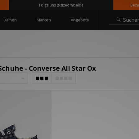
Folge uns @sizeofficialde
Bezahle
Suche
Damen
Marken
Angebote
Schuhe - Converse All Star Ox