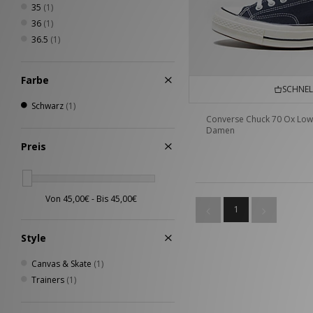
35
(1)
36
(1)
36.5
(1)
Farbe
SCHNEL
Schwarz
(1)
Converse Chuck 70 Ox Low
Damen
Preis
1
Style
Canvas & Skate
(1)
Trainers
(1)