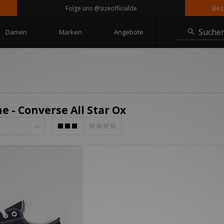
Folge uns @sizeofficialde
Bezahle
Suche
Damen
Marken
Angebote
 - Converse All Star Ox