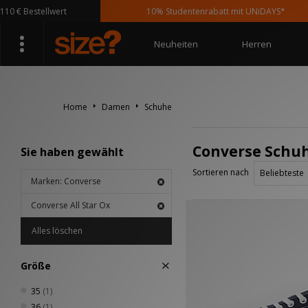
 € Bestellwert
10% Studentenrabatt mit UNiDAYS*
Neuheiten
Herren
Home
Damen
Schuhe
Converse Schuhe
Sie haben gewählt
Sortieren nach
Marken: Converse
Converse All Star Ox
Alles löschen
Größe
35
(1)
36
(1)