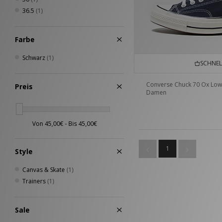
36.5
(1)
Farbe
Schwarz
(1)
SCHNEL
Converse Chuck 70 Ox Low
Preis
Damen
1
Style
Canvas & Skate
(1)
Trainers
(1)
Sale