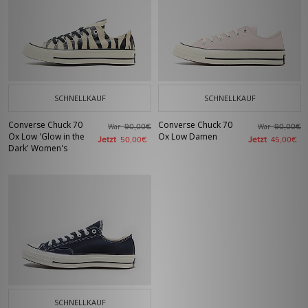
SCHNELLKAUF
SCHNELLKAUF
Converse Chuck 70
Converse Chuck 70
War
War
90,00€
90,00€
Ox Low 'Glow in the
Ox Low Damen
Jetzt
Jetzt
50,00€
45,00€
Dark' Women's
SCHNELLKAUF