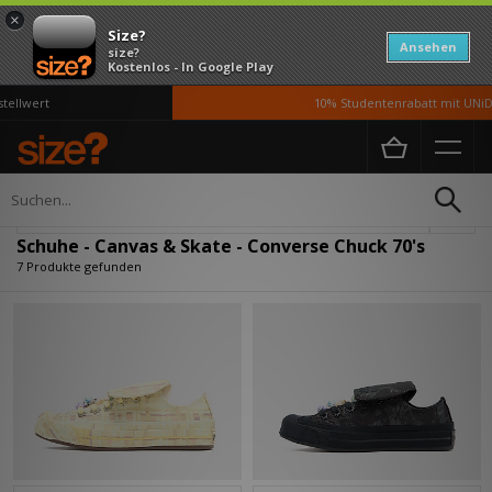
×
Size?
Ansehen
size?
Kostenlos - In Google Play
llwert
10% Studentenrabatt mit UNiDA
Home
Damen
Schuhe
Verfeinern
Schuhe - Canvas & Skate - Converse Chuck 70's
7 Produkte gefunden