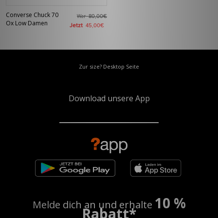
Converse Chuck 70
War
80,00€
Ox Low Damen
Jetzt
45,00€
Zur size? Desktop Seite
Download unsere App
10 %
Melde dich an und erhalte
Rabatt*