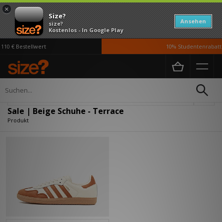
×
Size?
Ansehen
size?
Kostenlos - In Google Play
10 € Bestellwert
10% Studentenrabatt 
Home
Damen
Schuhe
Verfeinern
Sale | Beige Schuhe - Terrace
Produkt