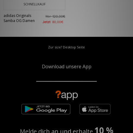
SCHNELLKAUF
adidas Originals
War
120,00€
Samba OG Damen
Jetzt
80,00€
Zur size? Desktop Seite
Download unsere App
10 %
Melde dich an und erhalte