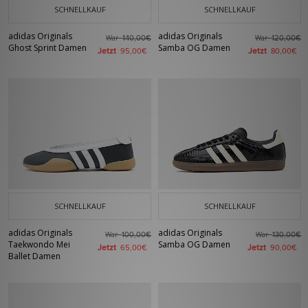
SCHNELLKAUF
SCHNELLKAUF
adidas Originals
adidas Originals
War
War
140,00€
120,00€
Ghost Sprint Damen
Samba OG Damen
Jetzt
Jetzt
95,00€
80,00€
SCHNELLKAUF
SCHNELLKAUF
adidas Originals
adidas Originals
War
War
100,00€
130,00€
Taekwondo Mei
Samba OG Damen
Jetzt
Jetzt
65,00€
90,00€
Ballet Damen