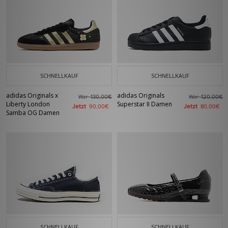
SCHNELLKAUF
SCHNELLKAUF
adidas Originals x
adidas Originals
War
War
130,00€
120,00€
Liberty London
Superstar II Damen
Jetzt
Jetzt
90,00€
80,00€
Samba OG Damen
SCHNELLKAUF
SCHNELLKAUF