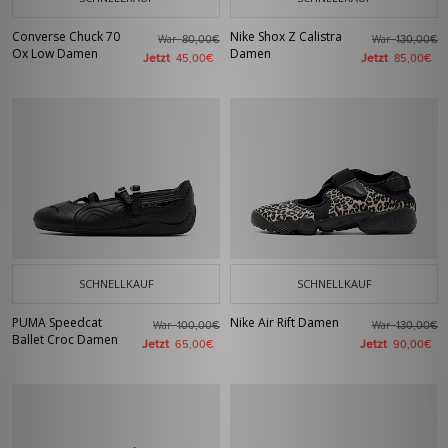
Converse Chuck 70
Nike Shox Z Calistra
War
War
80,00€
130,00€
Ox Low Damen
Damen
Jetzt
Jetzt
45,00€
85,00€
SCHNELLKAUF
SCHNELLKAUF
PUMA Speedcat
Nike Air Rift Damen
War
War
100,00€
130,00€
Ballet Croc Damen
Jetzt
Jetzt
65,00€
90,00€