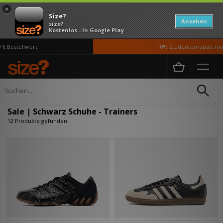
×
Size?
Ansehen
size?
Kostenlos - In Google Play
Bestellwert
10% Studentenrabatt mit 
Home
Damen
Schuhe
Verfeinern
Sale | Schwarz Schuhe - Trainers
12 Produkte gefunden