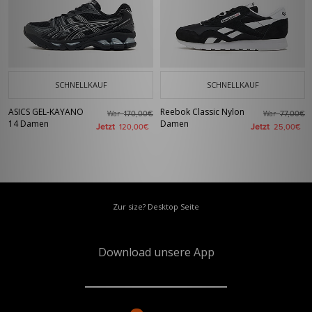
SCHNELLKAUF
SCHNELLKAUF
ASICS GEL-KAYANO
Reebok Classic Nylon
War
War
170,00€
77,00€
14 Damen
Damen
Jetzt
Jetzt
120,00€
25,00€
Zur size? Desktop Seite
Download unsere App