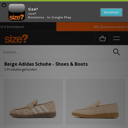
×
Size?
Ansehen
size?
Kostenlos - In Google Play
0 € Bestellwert
10% Studentenrabatt mi
Home
Damen
Schuhe
Verfeinern
Beige Adidas Schuhe - Shoes & Boots
2 Produkte gefunden