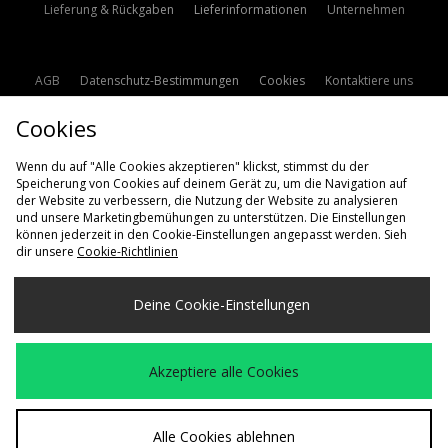
Lieferung & Rückgaben
Lieferinformationen
Unternehmen
AGB
Datenschutz-Bestimmungen
Cookies
Kontaktiere uns
Studentenrabatt
Affiliate werden
Cookie Einstellungen
Cookies
Modern Slavery Statement
Wenn du auf "Alle Cookies akzeptieren" klickst, stimmst du der
Speicherung von Cookies auf deinem Gerät zu, um die Navigation auf
der Website zu verbessern, die Nutzung der Website zu analysieren
und unsere Marketingbemühungen zu unterstützen. Die Einstellungen
können jederzeit in den Cookie-Einstellungen angepasst werden. Sieh
dir unsere
Cookie-Richtlinien
Lieferung Nach
Deine Cookie-Einstellungen
Deutschland
Wir akzeptieren die folgenden Zahlungsmethoden
Akzeptiere alle Cookies
Besuchen Sie unsere Unternehmens-Website auf
www.jdplc.com
Alle Cookies ablehnen