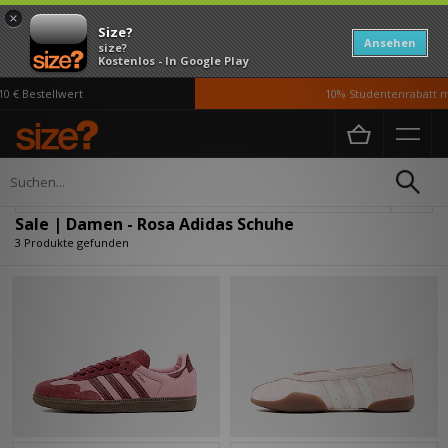
×
Size?
Ansehen
size?
Kostenlos - In Google Play
 € Bestellwert
10% Studentenrabatt mi
Home
Damen
Schuhe
Verfeinern
Sale | Damen - Rosa Adidas Schuhe
3 Produkte gefunden