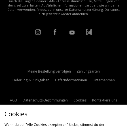
Durch die Eingabe deiner E-Mail-Adresse stimmst du zu, Mitteilungen von
der size? zu erhalten. Ausführliche Informationen darüber, wie wir deine
Daten verwenden, findest du in unserer
Datenschutzerklärung
. Du kannst
dich jederzeit wieder abmelden.
Meine Bestellung verfolgen
Zahlungsarten
Lieferung & Rückgaben
Lieferinformationen
Unternehmen
AGB
Datenschutz-Bestimmungen
Cookies
Kontaktiere uns
Studentenrabatt
Affiliate werden
Cookie Einstellungen
Cookies
Modern Slavery Statement
Wenn du auf "Alle Cookies akzeptieren" klickst, stimmst du der