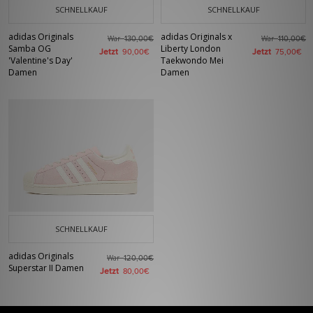
SCHNELLKAUF
SCHNELLKAUF
adidas Originals
adidas Originals x
War
War
130,00€
110,00€
Samba OG
Liberty London
Jetzt
Jetzt
90,00€
75,00€
'Valentine's Day'
Taekwondo Mei
Damen
Damen
SCHNELLKAUF
adidas Originals
War
120,00€
Superstar II Damen
Jetzt
80,00€