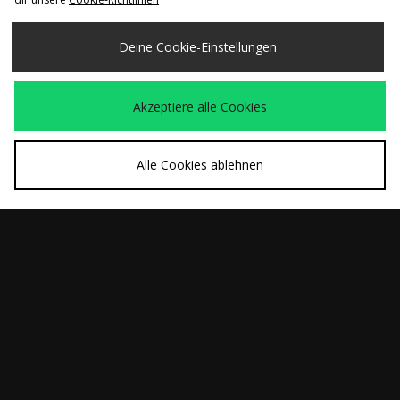
adidas Originals
adidas Originals
120,00€
90,00€
Handball Spezial
Samba Jane Damen
Deine Cookie-Einstellungen
Loafer Damen
Akzeptiere alle Cookies
Alle Cookies ablehnen
SCHNELLKAUF
SCHNELLKAUF
adidas Originals
adidas Originals
120,00€
120,00€
Samba OG Damen
Samba OG Damen