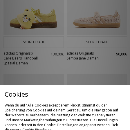
SCHNELLKAUF
SCHNELLKAUF
adidas Originals x
adidas Originals
130,00€
90,00€
Care Bears Handball
Samba Jane Damen
Spezial Damen
Cookies
Wenn du auf "Alle Cookies akzeptieren" klickst, stimmst du der
Speicherung von Cookies auf deinem Gerät zu, um die Navigation auf
der Website zu verbessern, die Nutzung der Website zu analysieren
und unsere Marketingbemühungen zu unterstützen. Die Einstellungen
können jederzeit in den Cookie-Einstellungen angepasst werden. Sieh
SCHNELLKAUF
SCHNELLKAUF
dir unsere
Cookie-Richtlinien