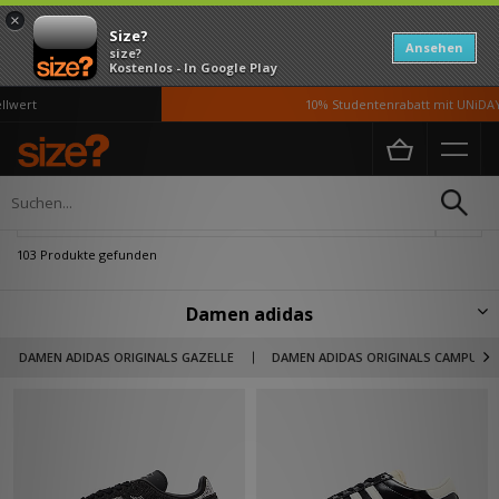
×
Size?
Ansehen
size?
Kostenlos - In Google Play
10% Studentenrabatt mit UNiDAYS*
Home
Damen
Schuhe
Verfeinern
103 Produkte gefunden
Damen adidas
adidas ist in zwei unterschiedliche Geschäftsbereiche unterteilt: den
DAMEN ADIDAS ORIGINALS GAZELLE
DAMEN ADIDAS ORIGINALS CAMPUS
leistungsorientierten Bereich, der sich der Innovation von
Sportbekleidung verschrieben hat, und adidas Originals, den Bereich, der
die reiche Geschichte der Marke und ihre zeitlosen Designs umfasst.
Entdecke unsere umfangreiche Auswahl an adidas Originals Produkten,
die eine Reihe von Vintage-Silhouetten umfasst.