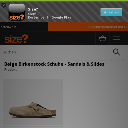
×
Size?
Ansehen
size?
Kostenlos - In Google Play
estellwert
10% Studentenrabatt mit UN
Home
Damen
Schuhe
Verfeinern
Beige Birkenstock Schuhe - Sandals & Slides
Produkt