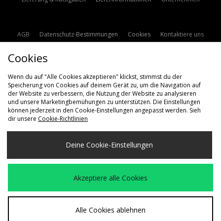
AGB
Datenschutz-Bestimmungen
Cookies
Kontaktiere uns
Studentenrabatt
Affiliate werden
Cookie Einstellungen
Cookies
Modern Slavery Statement
Wenn du auf "Alle Cookies akzeptieren" klickst, stimmst du der
Speicherung von Cookies auf deinem Gerät zu, um die Navigation auf
der Website zu verbessern, die Nutzung der Website zu analysieren
und unsere Marketingbemühungen zu unterstützen. Die Einstellungen
können jederzeit in den Cookie-Einstellungen angepasst werden. Sieh
dir unsere
Cookie-Richtlinien
Lieferung Nach
Deine Cookie-Einstellungen
Deutschland
Wir akzeptieren die folgenden Zahlungsmethoden
Akzeptiere alle Cookies
Besuchen Sie unsere Unternehmens-Website auf
www.jdplc.com
Alle Cookies ablehnen
Copyright © 2026 size? Alle Rechte vorbehalten.