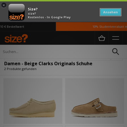
×
Size?
Ansehen
size?
Kostenlos - In Google Play
0 € Bestellwert
10% Studentenrabatt m
Home
Damen
Schuhe
Verfeinern
Damen - Beige Clarks Originals Schuhe
2 Produkte gefunden