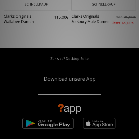
SCHNELLKAUF
SCHNELLKAUF
Clarks Originals
Clarks Originals
115,00€
War
95,00€
Wallabee Damen
Solsbury Mule Damen
Jetzt
65,00€
Zur size? Desktop Seite
Download unsere App