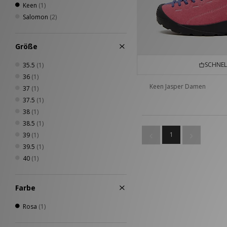
Keen
(1)
Salomon
(2)
Größe
SCHNEL
35.5
(1)
36
(1)
Keen Jasper Damen
37
(1)
37.5
(1)
38
(1)
38.5
(1)
1
39
(1)
39.5
(1)
40
(1)
Farbe
Rosa
(1)