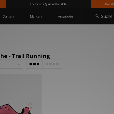
Folge uns @sizeofficialde
Bezahle i
Suche
Damen
Marken
Angebote
he - Trail Running