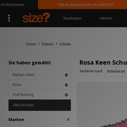
 Bestellwert
10% Studentenrabatt mit UNiDAYS*
Neuheiten
Herren
Home
Damen
Schuhe
Rosa Keen Schu
Sie haben gewählt
Sortieren nach
Marken: Keen
Rosa
Trail Running
Alles löschen
Marken