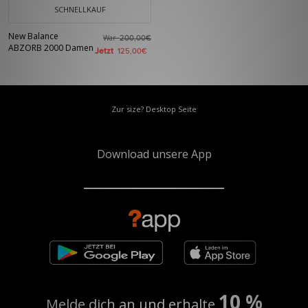
SCHNELLKAUF
New Balance
War
200,00€
ABZORB 2000 Damen
Jetzt
125,00€
Zur size? Desktop Seite
Download unsere App
10 %
Melde dich an und erhalte