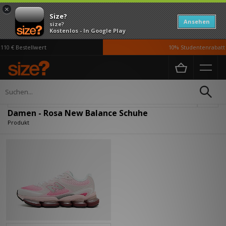
×
Size?
Ansehen
size?
Kostenlos - In Google Play
10 € Bestellwert
10% Studentenrabatt 
Home
Damen
Schuhe
Verfeinern
Damen - Rosa New Balance Schuhe
Produkt