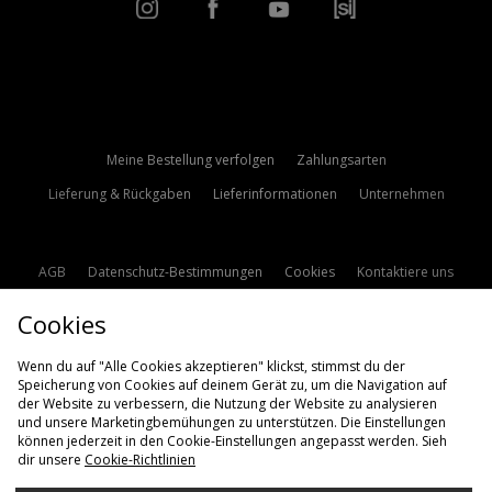
Meine Bestellung verfolgen
Zahlungsarten
Lieferung & Rückgaben
Lieferinformationen
Unternehmen
AGB
Datenschutz-Bestimmungen
Cookies
Kontaktiere uns
Studentenrabatt
Affiliate werden
Cookie Einstellungen
Cookies
Modern Slavery Statement
Wenn du auf "Alle Cookies akzeptieren" klickst, stimmst du der
Speicherung von Cookies auf deinem Gerät zu, um die Navigation auf
der Website zu verbessern, die Nutzung der Website zu analysieren
und unsere Marketingbemühungen zu unterstützen. Die Einstellungen
können jederzeit in den Cookie-Einstellungen angepasst werden. Sieh
dir unsere
Cookie-Richtlinien