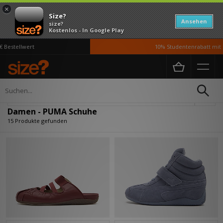
×
Size?
Ansehen
size?
Kostenlos - In Google Play
estellwert
10% Studentenrabatt mit UN
Home
Damen
Schuhe
Verfeinern
Damen - PUMA Schuhe
15 Produkte gefunden