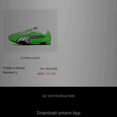
SCHNELLKAUF
PUMA H-Street
War
100,00€
Women's
Jetzt
55,00€
Zur size? Desktop Seite
Download unsere App