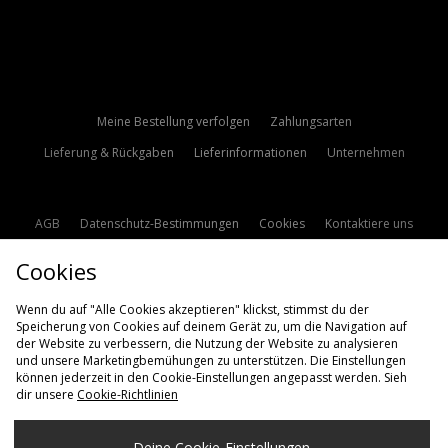
Meine Bestellung verfolgen
Zahlungsarten
Lieferung & Rückgaben
Lieferinformationen
Unternehmen
AGB
Datenschutz-Bestimmungen
Cookies
Kontaktiere uns
Studentenrabatt
Affiliate werden
Cookie Einstellungen
Cookies
Modern Slavery Statement
Wenn du auf "Alle Cookies akzeptieren" klickst, stimmst du der
Speicherung von Cookies auf deinem Gerät zu, um die Navigation auf
der Website zu verbessern, die Nutzung der Website zu analysieren
und unsere Marketingbemühungen zu unterstützen. Die Einstellungen
können jederzeit in den Cookie-Einstellungen angepasst werden. Sieh
dir unsere
Cookie-Richtlinien
Lieferung Nach
Deine Cookie-Einstellungen