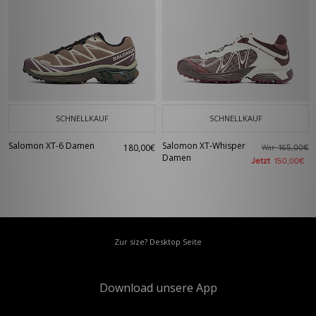
SCHNELLKAUF
SCHNELLKAUF
Salomon XT-6 Damen
Salomon XT-Whisper
180,00€
War
165,00€
Damen
Jetzt
150,00€
Zur size? Desktop Seite
Download unsere App