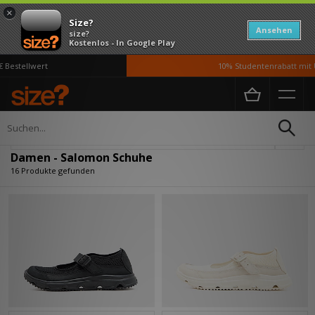
×
Size?
Ansehen
size?
Kostenlos - In Google Play
estellwert
10% Studentenrabatt mit UN
Home
Damen
Schuhe
Verfeinern
Damen - Salomon Schuhe
16 Produkte gefunden