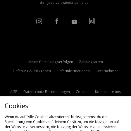
dich jederzeit wieder abmelden.
Meine Bestellung verfolgen
Zahlungsarten
Lieferung & Rückgaben
Lieferinformationen
Unternehmen
AGB
Datenschutz-Bestimmungen
Cookies
Kontaktiere uns
Studentenrabatt
Affiliate werden
Cookie Einstellungen
Cookies
Modern Slavery Statement
Wenn du auf "Alle Cookies akzeptieren" klickst, stimmst du der
Speicherung von Cookies auf deinem Gerät zu, um die Navigation auf
der Website zu verbessern, die Nutzung der Website zu analysieren